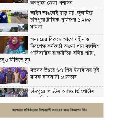
অবস্থানে জেলা প্রশাসন
আইন ভাঙলেই ছাড় নয়: জুলাইয়ে
চাঁদপুরে ট্রাফিক পুলিশের ১,২৮৫
মামলা
অন্যায়ের বিরুদ্ধে আপোষহীন ও
নিরপেক্ষ কর্মকর্তা অঞ্জনা খান মজলিশ:
পারিবারিক রাজনীতির বলির পাঁঠা,
তবুও নীতিতে দৃঢ়
মতলব উত্তরে ৬৭ পিস ইয়াবাসহ দুই
মাদক ব্যবসায়ী গ্রেফতার
চাঁদপুরে স্কাউটস অ্যাওয়ার্ড পোর্টাল
ওয়ার্কশপ
ফরিদগঞ্জে চুরির আতঙ্ক: এক সপ্তাহে
২০টির বেশি ঘটনা, নিরাপত্তাহীনতায়
জনজীবন