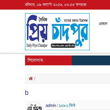
রবিবার, ০৯ অগাস্ট ২০২৬, ০৬:৫৫ অপরাহ্ন
প্রচ্ছদ
শিরোনাম:
/
b
admin
/ ১০৮০ ভিউ