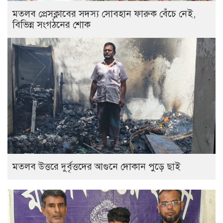
মতলব প্রেসক্লাবের সদস্য সোবহান ফারুক বেঁচে নেই,
বিভিন্ন সংগঠনের শোক
‎মতলব উত্তরে দুর্বৃত্তদের আগুনে দোকান পুড়ে ছাই