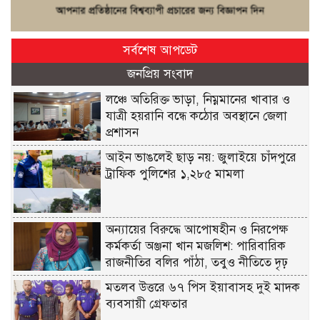
সর্বশেষ আপডেট
জনপ্রিয় সংবাদ
লঞ্চে অতিরিক্ত ভাড়া, নিম্নমানের খাবার ও
যাত্রী হয়রানি বন্ধে কঠোর অবস্থানে জেলা
প্রশাসন
আইন ভাঙলেই ছাড় নয়: জুলাইয়ে চাঁদপুরে
ট্রাফিক পুলিশের ১,২৮৫ মামলা
অন্যায়ের বিরুদ্ধে আপোষহীন ও নিরপেক্ষ
কর্মকর্তা অঞ্জনা খান মজলিশ: পারিবারিক
রাজনীতির বলির পাঁঠা, তবুও নীতিতে দৃঢ়
মতলব উত্তরে ৬৭ পিস ইয়াবাসহ দুই মাদক
ব্যবসায়ী গ্রেফতার