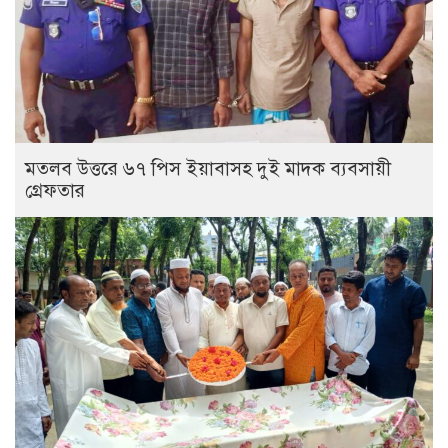
মতলব উত্তরে ৬৭ পিস ইয়াবাসহ দুই মাদক ব্যবসায়ী
গ্রেফতার