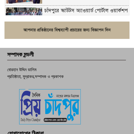
চাঁদপুরে স্কাউটস অ্যাওয়ার্ড পোর্টাল ওয়ার্কশপ
ফরিদগঞ্জে চুরির আতঙ্ক: এক সপ্তাহে ২০টির
বেশি ঘটনা, নিরাপত্তাহীনতায় জনজীবন
সম্পাদক মন্ডলী
চাঁদপুর ডিবির জালে বাঘ শাহজাহান
বোরহান উদ্দিন ডালিম
প্রতিষ্ঠাতা, মুদ্রাকর,সম্পাদক ও প্রকাশক
দেশসেরা কর্মচারী এখন হাজীগঞ্জের গর্ব
পচা দুর্গন্ধে ৯৯৯-এ ফোন, ফরিদগঞ্জে
তরুণের অর্ধগলিত লাশ উদ্ধার
মতলব প্রেসক্লাবের সদস্য সোবহান ফারুক
যোগাযোগের ঠিকানা