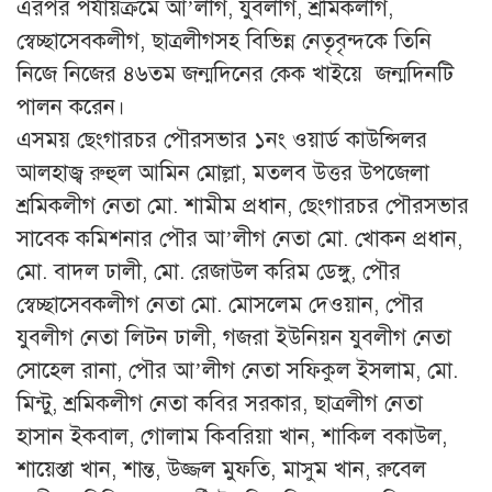
এরপর পর্যায়ক্রমে আ’লীগ, যুবলীগ, শ্রমিকলীগ,
স্বেচ্ছাসেবকলীগ, ছাত্রলীগসহ বিভিন্ন নেতৃবৃন্দকে তিনি
নিজে নিজের ৪৬তম জন্মদিনের কেক খাইয়ে জন্মদিনটি
পালন করেন।
এসময় ছেংগারচর পৌরসভার ১নং ওয়ার্ড কাউন্সিলর
আলহাজ্ব রুহুল আমিন মোল্লা, মতলব উত্তর উপজেলা
শ্রমিকলীগ নেতা মো. শামীম প্রধান, ছেংগারচর পৌরসভার
সাবেক কমিশনার পৌর আ’লীগ নেতা মো. খোকন প্রধান,
মো. বাদল ঢালী, মো. রেজাউল করিম ডেঙ্গু, পৌর
স্বেচ্ছাসেবকলীগ নেতা মো. মোসলেম দেওয়ান, পৌর
যুবলীগ নেতা লিটন ঢালী, গজরা ইউনিয়ন যুবলীগ নেতা
সোহেল রানা, পৌর আ’লীগ নেতা সফিকুল ইসলাম, মো.
মিন্টু, শ্রমিকলীগ নেতা কবির সরকার, ছাত্রলীগ নেতা
হাসান ইকবাল, গোলাম কিবরিয়া খান, শাকিল বকাউল,
শায়েস্তা খান, শান্ত, উজ্জল মুফতি, মাসুম খান, রুবেল