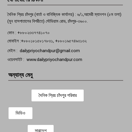
বেঁচে নেই, বিভিন্ন সংগঠনের শোক
দৈনিক প্রিয় চাঁদপুর (বার্তা ও বানিজ্যিক কার্যালয়) : ৬/১,আমেরী ম্যানশন (৫ম তলা)
(মুন হাসপাতালের বিপরীতে) স্টেডিয়াম রোড, চাঁদপুর-৩৬০০.
ফোন : +৮৮০২৩৩৭৭৪১০৭০
মোবাইল :+৮৮০১৮১৫৮১৭৮৩১, +৮৮০১৯৫৭৪৯৩১৩২
মেইল : dailypriyochandpur@gmail.com
ওয়েবসাইট : www.dailypriyochandpur.com
অন্যান্য মেনু
দৈনিক প্রিয় চাঁদপুর পরিবার
ভিডিও
সারাদেশ