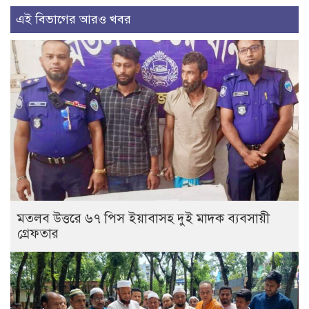
এই বিভাগের আরও খবর
মতলব উত্তরে ৬৭ পিস ইয়াবাসহ দুই মাদক ব্যবসায়ী
গ্রেফতার