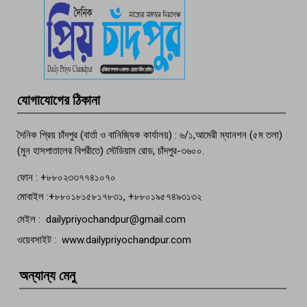
পচা দুর্গন্ধে ৯৯৯-এ ফোন, ফরিদগঞ্জে
তরুণের অর্ধগলিত লাশ উদ্ধার
মতলব প্রেসক্লাবের সদস্য সোবহান ফারুক
যোগাযোগের ঠিকানা
বেঁচে নেই, বিভিন্ন সংগঠনের শোক
দৈনিক প্রিয় চাঁদপুর (বার্তা ও বানিজ্যিক কার্যালয়) : ৬/১,আমেরী ম্যানশন (৫ম তলা)
(মুন হাসপাতালের বিপরীতে) স্টেডিয়াম রোড, চাঁদপুর-৩৬০০.
ফোন : +৮৮০২৩৩৭৭৪১০৭০
মোবাইল :+৮৮০১৮১৫৮১৭৮৩১, +৮৮০১৯৫৭৪৯৩১৩২
মেইল : dailypriyochandpur@gmail.com
ওয়েবসাইট : www.dailypriyochandpur.com
অন্যান্য মেনু