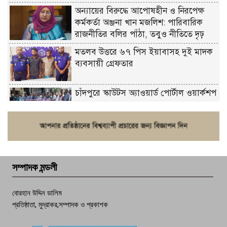
অন্যায়ের বিরুদ্ধে আপোষহীন ও নিরপেক্ষ
কর্মকর্তা অঞ্জনা খান মজলিশ: পারিবারিক
রাজনীতির বলির পাঁঠা, তবুও নীতিতে দৃঢ়
মতলব উত্তরে ৬৭ পিস ইয়াবাসহ দুই মাদক
ব্যবসায়ী গ্রেফতার
চাঁদপুরে স্কাউটস অ্যাওয়ার্ড পোর্টাল ওয়ার্কশপ
ফরিদগঞ্জে চুরির আতঙ্ক: এক সপ্তাহে ২০টির
বেশি ঘটনা, নিরাপত্তাহীনতায় জনজীবন
সম্পাদক মন্ডলী
চাঁদপুর ডিবির জালে বাঘ শাহজাহান
বোরহান উদ্দিন ডালিম
প্রতিষ্ঠাতা, মুদ্রাকর,সম্পাদক ও প্রকাশক
দেশসেরা কর্মচারী এখন হাজীগঞ্জের গর্ব