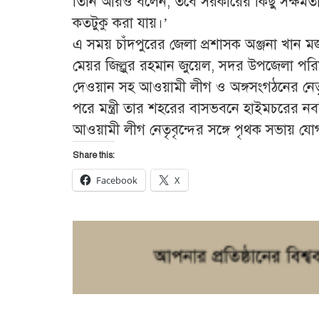
তিনি আরও বলেন, তবে সরকারের কিছু সক্ষমতা
কতটুকু করা যায়।’
এ সময় চাঁদপুরের জেলা প্রশাসক অঞ্জনা খান ম
মেয়র জিল্লুর রহমান জুয়েল, সদর উপজেলা পর
দেওয়ান সহ আওয়ামী লীগ ও অঙ্গসংগঠনের নেতৃব
পরে মন্ত্রী তার শহরের বাসভবনে হাইমচরের নব
আওয়ামী লীগ নেতৃবৃন্দের সঙ্গে পৃথক সভায় যো
Share this:
Facebook
X