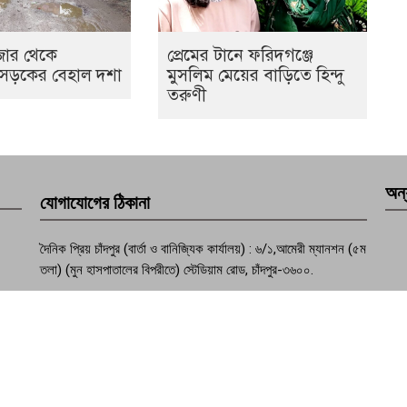
জার থেকে
প্রেমের টানে ফরিদগঞ্জে
 সড়কের বেহাল দশা
মুসলিম মেয়ের বাড়িতে হিন্দু
তরুণী
অন্
যোগাযোগের ঠিকানা
দৈনিক প্রিয় চাঁদপুর (বার্তা ও বানিজ্যিক কার্যালয়) : ৬/১,আমেরী ম্যানশন (৫ম
তলা) (মুন হাসপাতালের বিপরীতে) স্টেডিয়াম রোড, চাঁদপুর-৩৬০০.
ফোন : +৮৮০২৩৩৭৭৪১০৭০
মোবাইল :+৮৮০১৮১৫৮১৭৮৩১, +৮৮০১৯৫৭৪৯৩১৩২
মেইল : dailypriyochandpur@gmail.com
ওয়েবসাইট : www.dailypriyochandpur.com