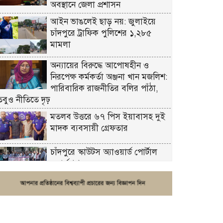
অবস্থানে জেলা প্রশাসন
আইন ভাঙলেই ছাড় নয়: জুলাইয়ে
চাঁদপুরে ট্রাফিক পুলিশের ১,২৮৫
মামলা
অন্যায়ের বিরুদ্ধে আপোষহীন ও
নিরপেক্ষ কর্মকর্তা অঞ্জনা খান মজলিশ:
পারিবারিক রাজনীতির বলির পাঁঠা,
তবুও নীতিতে দৃঢ়
মতলব উত্তরে ৬৭ পিস ইয়াবাসহ দুই
মাদক ব্যবসায়ী গ্রেফতার
চাঁদপুরে স্কাউটস অ্যাওয়ার্ড পোর্টাল
ওয়ার্কশপ
ফরিদগঞ্জে চুরির আতঙ্ক: এক সপ্তাহে
২০টির বেশি ঘটনা, নিরাপত্তাহীনতায়
জনজীবন