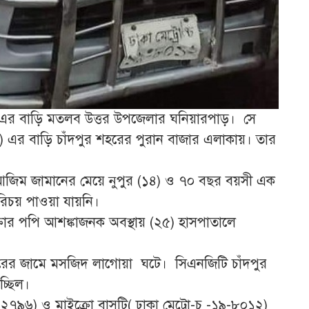
৪৯)এর বাড়ি মতলব উত্তর উপজেলার ঘনিয়ারপাড়। সে
৮) এর বাড়ি চাঁদপুর শহরের পুরান বাজার এলাকায়। তার
আজিম জামানের মেয়ে নুপুর (১৪) ও ৭০ বছর বয়সী এক
পরিচয় পাওয়া যায়নি।
ক্তার পপি আশঙ্কাজনক অবস্থায় (২৫) হাসপাতালে
বাজারের জামে মসজিদ লাগোয়া ঘটে। সিএনজিটি চাঁদপুর
চ্ছিল।
১১-২৭৯৬) ও মাইক্রো বাসটি( ঢাকা মেট্রো-চ -১৯-৮০১২)