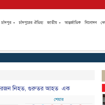
চাঁদপুর
চাঁদপুরের ঐতিহ্য
জাতীয়
আন্তর্জাতিক
বিনোদন
খে
লঞ্চে
 চারজন নিহত, গুরুতর আহত এক
শেয়ার