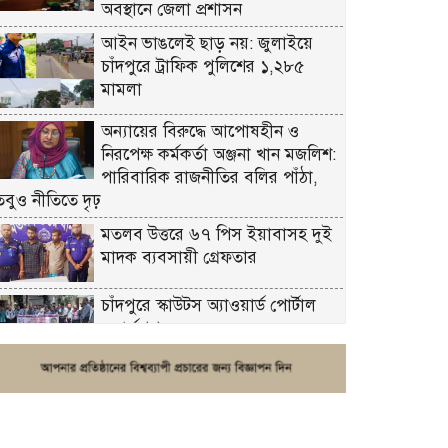
অবস্থানে জেলা প্রশাসন
আইন ভাঙলেই ছাড় নয়: জুলাইয়ে
চাঁদপুরে ট্রাফিক পুলিশের ১,২৮৫
মামলা
অন্যায়ের বিরুদ্ধে আপোষহীন ও
নিরপেক্ষ কর্মকর্তা অঞ্জনা খান মজলিশ:
পারিবারিক রাজনীতির বলির পাঁঠা,
তবুও নীতিতে দৃঢ়
মতলব উত্তরে ৬৭ পিস ইয়াবাসহ দুই
মাদক ব্যবসায়ী গ্রেফতার
চাঁদপুরে স্কাউটস অ্যাওয়ার্ড পোর্টাল
ওয়ার্কশপ
ফরিদগঞ্জে চুরির আতঙ্ক: এক সপ্তাহে
২০টির বেশি ঘটনা, নিরাপত্তাহীনতায়
জনজীবন