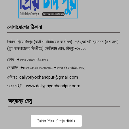
পচা দুর্গন্ধে ৯৯৯-এ ফোন, ফরিদগঞ্জে
তরুণের অর্ধগলিত লাশ উদ্ধার
মতলব প্রেসক্লাবের সদস্য সোবহান ফারুক
যোগাযোগের ঠিকানা
বেঁচে নেই, বিভিন্ন সংগঠনের শোক
দৈনিক প্রিয় চাঁদপুর (বার্তা ও বানিজ্যিক কার্যালয়) : ৬/১,আমেরী ম্যানশন (৫ম তলা)
(মুন হাসপাতালের বিপরীতে) স্টেডিয়াম রোড, চাঁদপুর-৩৬০০.
ফোন : +৮৮০২৩৩৭৭৪১০৭০
মোবাইল :+৮৮০১৮১৫৮১৭৮৩১, +৮৮০১৯৫৭৪৯৩১৩২
মেইল : dailypriyochandpur@gmail.com
ওয়েবসাইট : www.dailypriyochandpur.com
অন্যান্য মেনু
দৈনিক প্রিয় চাঁদপুর পরিবার