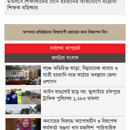
মতলবে শিক্ষার্থীদের যৌন হয়রানির অভিযোগে মাদ্রাসা
শিক্ষক বহিষ্কার
সর্বশেষ আপডেট
জনপ্রিয় সংবাদ
লঞ্চে অতিরিক্ত ভাড়া, নিম্নমানের খাবার ও
যাত্রী হয়রানি বন্ধে কঠোর অবস্থানে জেলা
প্রশাসন
আইন ভাঙলেই ছাড় নয়: জুলাইয়ে চাঁদপুরে
ট্রাফিক পুলিশের ১,২৮৫ মামলা
অন্যায়ের বিরুদ্ধে আপোষহীন ও নিরপেক্ষ
কর্মকর্তা অঞ্জনা খান মজলিশ: পারিবারিক