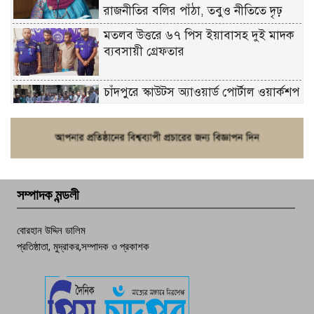
রাজনীতির বলির পাঁঠা, তবুও নীতিতে দৃঢ়
মতলব উত্তরে ৬৭ পিস ইয়াবাসহ দুই মাদক
ব্যবসায়ী গ্রেফতার
চাঁদপুরে স্কাউটস অ্যাওয়ার্ড পোর্টাল ওয়ার্কশপ
ফরিদগঞ্জে চুরির আতঙ্ক: এক সপ্তাহে ২০টির
বেশি ঘটনা, নিরাপত্তাহীনতায় জনজীবন
সম্পাদক মন্ডলী
চাঁদপুর ডিবির জালে বাঘ শাহজাহান
বোরহান উদ্দিন ডালিম
প্রতিষ্ঠাতা, মুদ্রাকর,সম্পাদক ও প্রকাশক
দেশসেরা কর্মচারী এখন হাজীগঞ্জের গর্ব