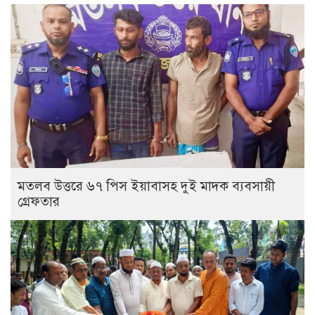
মতলব উত্তরে ৬৭ পিস ইয়াবাসহ দুই মাদক ব্যবসায়ী
গ্রেফতার