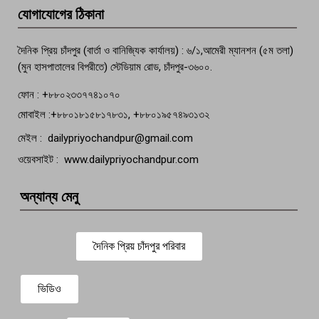
মতলব প্রেসক্লাবের সদস্য সোবহান ফারুক
যোগাযোগের ঠিকানা
বেঁচে নেই, বিভিন্ন সংগঠনের শোক
দৈনিক প্রিয় চাঁদপুর (বার্তা ও বানিজ্যিক কার্যালয়) : ৬/১,আমেরী ম্যানশন (৫ম তলা)
(মুন হাসপাতালের বিপরীতে) স্টেডিয়াম রোড, চাঁদপুর-৩৬০০.
ফোন : +৮৮০২৩৩৭৭৪১০৭০
মোবাইল :+৮৮০১৮১৫৮১৭৮৩১, +৮৮০১৯৫৭৪৯৩১৩২
মেইল : dailypriyochandpur@gmail.com
ওয়েবসাইট : www.dailypriyochandpur.com
অন্যান্য মেনু
দৈনিক প্রিয় চাঁদপুর পরিবার
ভিডিও