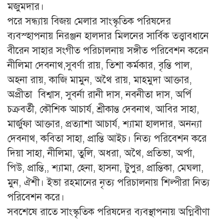
মজুমদার।
পরে সন্ধ্যায় বিজয় মেলার সাংস্কৃতিক পরিষদের
ব্যবস্হাপনায় নিরঞ্জন হালদার মিলনের সার্বিক তত্ত্বাবধানে
বীরেন সাহার সংগীত পরিচালনায় সঙ্গীত পরিবেশন করেন
নীলিমা দেবনাথ,সুবর্ণা রায়, তিশা কর্মকার, বৃন্তি পাল,
অহনা রায়, কাজি মামুন, অথৈ রায়, মাহমুদা আক্তার,
অপ্রীতা বিশ্বাস, সুবর্না রানী দাস, নবনীতা দাস, অর্পি
চক্রবর্তী, কৌশিক আচার্য, শ্রীকান্ত দেবনাথ, আবির সাহা,
মার্জুফা আক্তার, প্রত্যাশা আচার্য, শ্যামা হালদার, অনন্যা
দেবনাথ, কবিতা সাহা, প্রান্তি আইচ। নিত্য পরিবেশন করে
দিয়া সাহা, নীলিমা, তুলি, অধরা, অথৈ, প্রতিভা, অর্পা,
পিউ, প্রান্তি,, শ্যামা, হেনা, হাসনা, টুপুর, প্রান্তিকা, মেঘলা,
মুন, ঐশী। ইভা রহমানের নৃত্য পরিচালনায় শিল্পীরা নিত্য
পরিবেশন করে।
সবশেষে রাতে সাংস্কৃতিক পরিষদের ব্যবস্থাপনায় অগ্নিবীণা