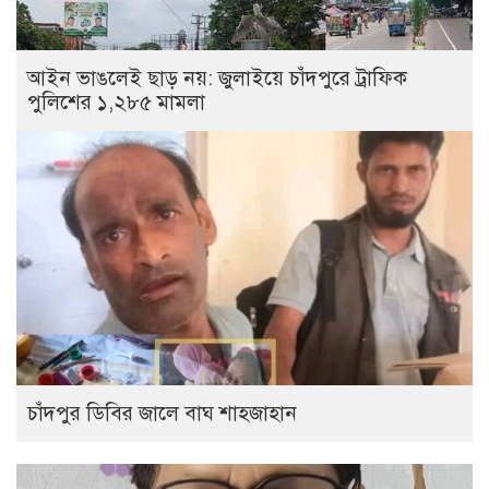
আইন ভাঙলেই ছাড় নয়: জুলাইয়ে চাঁদপুরে ট্রাফিক
পুলিশের ১,২৮৫ মামলা
চাঁদপুর ডিবির জালে বাঘ শাহজাহান