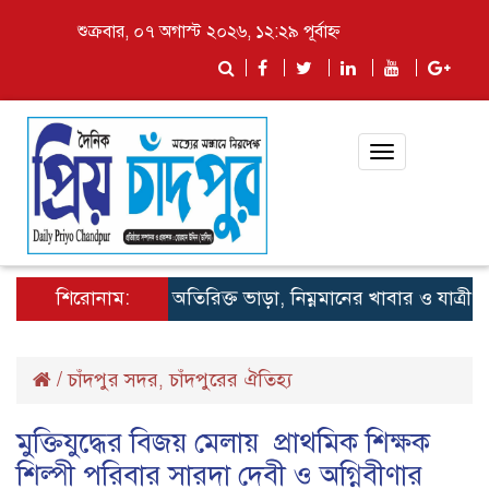
শুক্রবার, ০৭ অগাস্ট ২০২৬, ১২:২৯ পূর্বাহ্ন
Toggle
navigation
শিরোনাম:
লঞ্চে অতিরিক্ত ভাড়া, নিম্নমানের খাবার ও যাত্রী হয়রান
/
চাঁদপুর সদর
চাঁদপুরের ঐতিহ্য
,
মুক্তিযুদ্ধের বিজয় মেলায় প্রাথমিক শিক্ষক
শিল্পী পরিবার সারদা দেবী ও অগ্নিবীণার