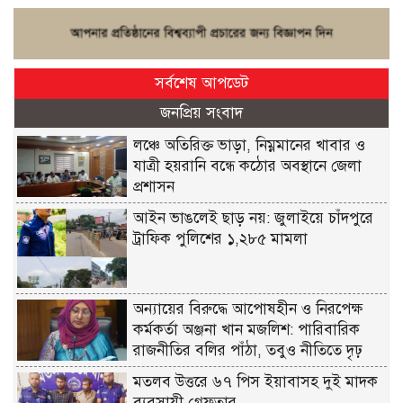
সর্বশেষ আপডেট
জনপ্রিয় সংবাদ
লঞ্চে অতিরিক্ত ভাড়া, নিম্নমানের খাবার ও
যাত্রী হয়রানি বন্ধে কঠোর অবস্থানে জেলা
প্রশাসন
আইন ভাঙলেই ছাড় নয়: জুলাইয়ে চাঁদপুরে
ট্রাফিক পুলিশের ১,২৮৫ মামলা
অন্যায়ের বিরুদ্ধে আপোষহীন ও নিরপেক্ষ
কর্মকর্তা অঞ্জনা খান মজলিশ: পারিবারিক
রাজনীতির বলির পাঁঠা, তবুও নীতিতে দৃঢ়
মতলব উত্তরে ৬৭ পিস ইয়াবাসহ দুই মাদক
ব্যবসায়ী গ্রেফতার