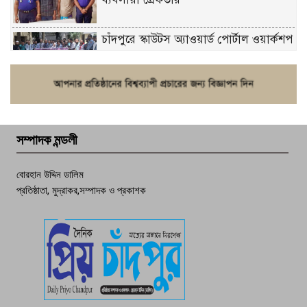
চাঁদপুরে স্কাউটস অ্যাওয়ার্ড পোর্টাল ওয়ার্কশপ
ফরিদগঞ্জে চুরির আতঙ্ক: এক সপ্তাহে ২০টির
বেশি ঘটনা, নিরাপত্তাহীনতায় জনজীবন
সম্পাদক মন্ডলী
চাঁদপুর ডিবির জালে বাঘ শাহজাহান
বোরহান উদ্দিন ডালিম
প্রতিষ্ঠাতা, মুদ্রাকর,সম্পাদক ও প্রকাশক
দেশসেরা কর্মচারী এখন হাজীগঞ্জের গর্ব
পচা দুর্গন্ধে ৯৯৯-এ ফোন, ফরিদগঞ্জে
তরুণের অর্ধগলিত লাশ উদ্ধার