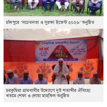
চাঁদপুরে ‘সচেতনতা ও সুরক্ষা ইভেন্ট ২০২৬’ অনুষ্ঠিত
চরকুমিরা গ্রামবাসীর উদ্যোগে দুই শতাব্দীর ঐতিহ্যে
খতমে শেফা ও দোয়া মাহফিল অনুষ্ঠিত