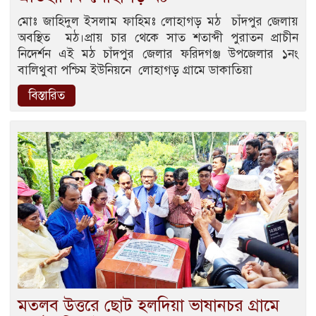
মোঃ জাহিদুল ইসলাম ফাহিমঃ লোহাগড় মঠ চাঁদপুর জেলায়
অবস্থিত মঠ।প্রায় চার থেকে সাত শতাব্দী পুরাতন প্রাচীন
নিদের্শন এই মঠ চাঁদপুর জেলার ফরিদগঞ্জ উপজেলার ১নং
বালিথুবা পশ্চিম ইউনিয়নে লোহাগড় গ্রামে ডাকাতিয়া
বিস্তারিত
মতলব উত্তরে ছোট হলদিয়া ভাষানচর গ্রামে