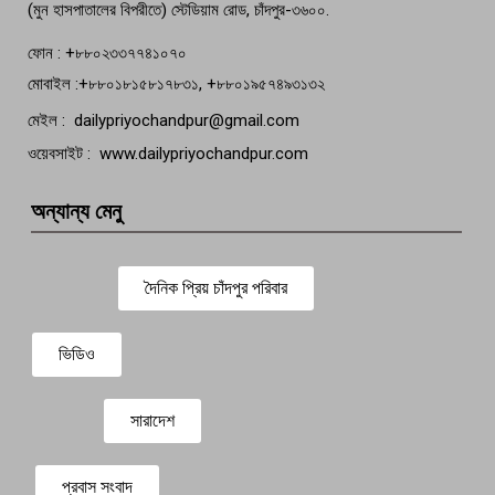
(মুন হাসপাতালের বিপরীতে) স্টেডিয়াম রোড, চাঁদপুর-৩৬০০.
ফোন : +৮৮০২৩৩৭৭৪১০৭০
মোবাইল :+৮৮০১৮১৫৮১৭৮৩১, +৮৮০১৯৫৭৪৯৩১৩২
মেইল : dailypriyochandpur@gmail.com
ওয়েবসাইট : www.dailypriyochandpur.com
অন্যান্য মেনু
দৈনিক প্রিয় চাঁদপুর পরিবার
ভিডিও
সারাদেশ
প্রবাস সংবাদ