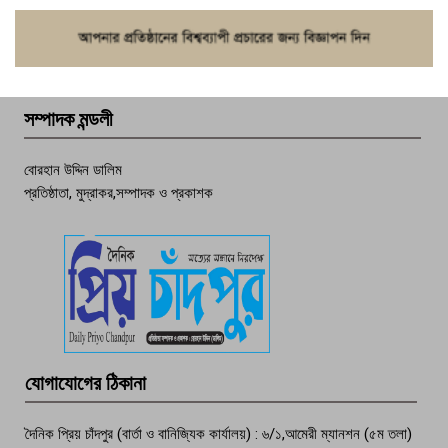
ফরিদগঞ্জে চুরির আতঙ্ক: এক সপ্তাহে ২০টির
বেশি ঘটনা, নিরাপত্তাহীনতায় জনজীবন
সম্পাদক মন্ডলী
চাঁদপুর ডিবির জালে বাঘ শাহজাহান
বোরহান উদ্দিন ডালিম
প্রতিষ্ঠাতা, মুদ্রাকর,সম্পাদক ও প্রকাশক
দেশসেরা কর্মচারী এখন হাজীগঞ্জের গর্ব
পচা দুর্গন্ধে ৯৯৯-এ ফোন, ফরিদগঞ্জে
তরুণের অর্ধগলিত লাশ উদ্ধার
মতলব প্রেসক্লাবের সদস্য সোবহান ফারুক
যোগাযোগের ঠিকানা
বেঁচে নেই, বিভিন্ন সংগঠনের শোক
দৈনিক প্রিয় চাঁদপুর (বার্তা ও বানিজ্যিক কার্যালয়) : ৬/১,আমেরী ম্যানশন (৫ম তলা)