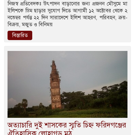
নিজস্ব প্রতিবেদকঃ উৎপাদন বাড়ানোর জন্য প্রজনন মৌসুমে মা
ইলিশকে ডিম ছাড়ার সুযোগ দিতে আগামী ১২ অক্টোবর থেকে ২
নভেম্বর পর্যন্ত ২২ দিন সারাদেশে ইলিশ আহরণ, পরিবহন, ক্রয়-
বিক্রয়, মজুত ও বিনিময়
বিস্তারিত
অত্যাচারি দুই শাসকের স্মৃতি চিহ্ন ফরিদগঞ্জের
ঐতিহাসিক লোহাগড় মঠ