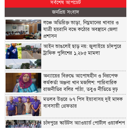
সর্বশেষ আপডেট
জনপ্রিয় সংবাদ
লঞ্চে অতিরিক্ত ভাড়া, নিম্নমানের খাবার ও
যাত্রী হয়রানি বন্ধে কঠোর অবস্থানে জেলা
প্রশাসন
আইন ভাঙলেই ছাড় নয়: জুলাইয়ে চাঁদপুরে
ট্রাফিক পুলিশের ১,২৮৫ মামলা
অন্যায়ের বিরুদ্ধে আপোষহীন ও নিরপেক্ষ
কর্মকর্তা অঞ্জনা খান মজলিশ: পারিবারিক
রাজনীতির বলির পাঁঠা, তবুও নীতিতে দৃঢ়
মতলব উত্তরে ৬৭ পিস ইয়াবাসহ দুই মাদক
ব্যবসায়ী গ্রেফতার
চাঁদপুরে স্কাউটস অ্যাওয়ার্ড পোর্টাল ওয়ার্কশপ