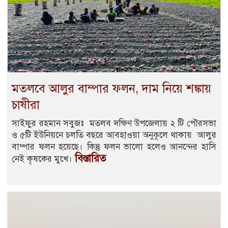
মতলবে আলুর বাম্পার ফলন, দাম নিয়ে শঙ্কায়
চাষীরা
সাইফুর রহমান সবুজঃ মতলব দক্ষিণ উপজেলায় ২ টি পৌরসভা
ও ৫টি ইউনিয়নে চলতি বছরে আবহাওয়া অনুকূলে থাকায় আলুর
বাম্পার ফলন হয়েছে। কিন্তু ফলন ভালো হলেও আনন্দের হাসি
বিস্তারিত
নেই কৃষকের মুখে।