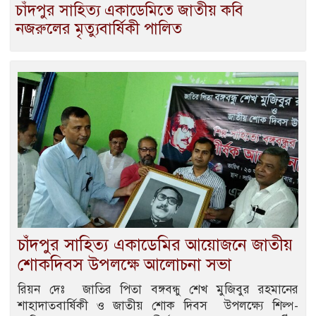
চাঁদপুর সাহিত্য একাডেমিতে জাতীয় কবি
নজরুলের মৃত্যুবার্ষিকী পালিত
চাঁদপুর সাহিত্য একাডেমির আয়োজনে জাতীয়
শোকদিবস উপলক্ষে আলোচনা সভা
রিয়ন দেঃ জাতির পিতা বঙ্গবন্ধু শেখ মুজিবুর রহমানের
শাহাদাতবার্ষিকী ও জাতীয় শোক দিবস উপলক্ষ্যে শিল্প-