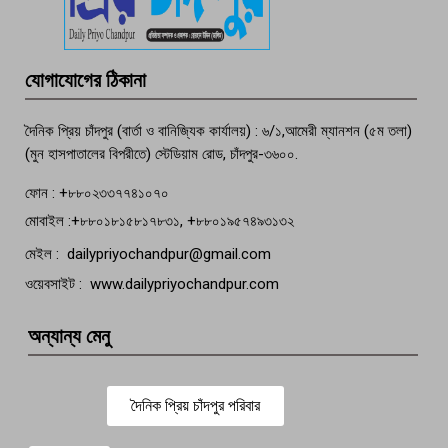
তরুণের অর্ধগলিত লাশ উদ্ধার
মতলব প্রেসক্লাবের সদস্য সোবহান ফারুক
যোগাযোগের ঠিকানা
বেঁচে নেই, বিভিন্ন সংগঠনের শোক
দৈনিক প্রিয় চাঁদপুর (বার্তা ও বানিজ্যিক কার্যালয়) : ৬/১,আমেরী ম্যানশন (৫ম তলা)
(মুন হাসপাতালের বিপরীতে) স্টেডিয়াম রোড, চাঁদপুর-৩৬০০.
ফোন : +৮৮০২৩৩৭৭৪১০৭০
মোবাইল :+৮৮০১৮১৫৮১৭৮৩১, +৮৮০১৯৫৭৪৯৩১৩২
মেইল : dailypriyochandpur@gmail.com
ওয়েবসাইট : www.dailypriyochandpur.com
অন্যান্য মেনু
দৈনিক প্রিয় চাঁদপুর পরিবার