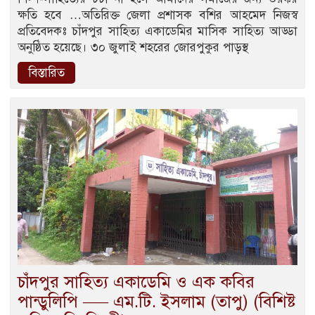
ক্ষতি হবে …অতিরিক্ত জেলা প্রশাসক বশির আহমেদ নিজস্ব
প্রতিবেদকঃ চাঁদপুর সাহিত্য একাডেমির মাসিক সাহিত্য আড্ডা
অনুষ্ঠিত হয়েছে। ৩০ জুলাই শহরের জোরপুকুর পাড়স্থ
বিস্তারিত
চাঁদপুর সাহিত্য একাডেমি ও এক কবির
পান্ডুলিপি —– এম.টি. ইসলাম (তাপু) (বিশিষ্ট