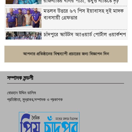
রাজনীতির বলির পাঁঠা, তবুও নীতিতে দৃঢ়
মতলব উত্তরে ৬৭ পিস ইয়াবাসহ দুই মাদক
ব্যবসায়ী গ্রেফতার
চাঁদপুরে স্কাউটস অ্যাওয়ার্ড পোর্টাল ওয়ার্কশপ
ফরিদগঞ্জে চুরির আতঙ্ক: এক সপ্তাহে ২০টির
বেশি ঘটনা, নিরাপত্তাহীনতায় জনজীবন
সম্পাদক মন্ডলী
চাঁদপুর ডিবির জালে বাঘ শাহজাহান
বোরহান উদ্দিন ডালিম
প্রতিষ্ঠাতা, মুদ্রাকর,সম্পাদক ও প্রকাশক
দেশসেরা কর্মচারী এখন হাজীগঞ্জের গর্ব
পচা দুর্গন্ধে ৯৯৯-এ ফোন, ফরিদগঞ্জে