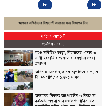
সর্বশেষ আপডেট
জনপ্রিয় সংবাদ
লঞ্চে অতিরিক্ত ভাড়া, নিম্নমানের খাবার ও
যাত্রী হয়রানি বন্ধে কঠোর অবস্থানে জেলা
প্রশাসন
আইন ভাঙলেই ছাড় নয়: জুলাইয়ে চাঁদপুরে
ট্রাফিক পুলিশের ১,২৮৫ মামলা
অন্যায়ের বিরুদ্ধে আপোষহীন ও নিরপেক্ষ
কর্মকর্তা অঞ্জনা খান মজলিশ: পারিবারিক