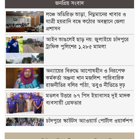
জনপ্রিয় সংবাদ
লঞ্চে অতিরিক্ত ভাড়া, নিম্নমানের খাবার ও
যাত্রী হয়রানি বন্ধে কঠোর অবস্থানে জেলা
প্রশাসন
আইন ভাঙলেই ছাড় নয়: জুলাইয়ে চাঁদপুরে
ট্রাফিক পুলিশের ১,২৮৫ মামলা
অন্যায়ের বিরুদ্ধে আপোষহীন ও নিরপেক্ষ
কর্মকর্তা অঞ্জনা খান মজলিশ: পারিবারিক
রাজনীতির বলির পাঁঠা, তবুও নীতিতে দৃঢ়
মতলব উত্তরে ৬৭ পিস ইয়াবাসহ দুই মাদক
ব্যবসায়ী গ্রেফতার
চাঁদপুরে স্কাউটস অ্যাওয়ার্ড পোর্টাল ওয়ার্কশপ