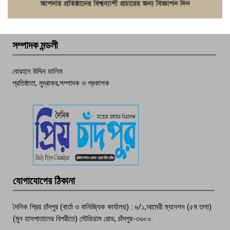
ফরিদগঞ্জে চুরির আতঙ্ক: এক সপ্তাহে ২০টির
বেশি ঘটনা, নিরাপত্তাহীনতায় জনজীবন
সম্পাদক মন্ডলী
চাঁদপুর ডিবির জালে বাঘ শাহজাহান
বোরহান উদ্দিন ডালিম
প্রতিষ্ঠাতা, মুদ্রাকর,সম্পাদক ও প্রকাশক
দেশসেরা কর্মচারী এখন হাজীগঞ্জের গর্ব
পচা দুর্গন্ধে ৯৯৯-এ ফোন, ফরিদগঞ্জে
তরুণের অর্ধগলিত লাশ উদ্ধার
মতলব প্রেসক্লাবের সদস্য সোবহান ফারুক
যোগাযোগের ঠিকানা
বেঁচে নেই, বিভিন্ন সংগঠনের শোক
দৈনিক প্রিয় চাঁদপুর (বার্তা ও বানিজ্যিক কার্যালয়) : ৬/১,আমেরী ম্যানশন (৫ম তলা)
(মুন হাসপাতালের বিপরীতে) স্টেডিয়াম রোড, চাঁদপুর-৩৬০০.