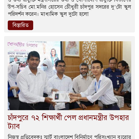
উপ-সচিব মো.মনির হোসেন চেীধুরী চাঁদপুর সদরের দু’টো স্কুল
পরিদর্শন করেন। মাধ্যমিক স্কুল দুটো হলো
বিস্তারিত
চাঁদপুরে ৭২ শিক্ষার্থী পেল প্রধানমন্ত্রীর উপহার
ট্যাব
নিজস্ব প্রতিবেদকঃ স্মার্ট বাংলাদেশ বিনির্মাণে পরিসংখ্যান ব্যুরোর