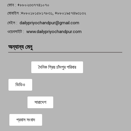
ফোন : +৮৮০২৩৩৭৭৪১০৭০
মোবাইল :+৮৮০১৮১৫৮১৭৮৩১, +৮৮০১৯৫৭৪৯৩১৩২
মেইল : dailypriyochandpur@gmail.com
ওয়েবসাইট : www.dailypriyochandpur.com
অন্যান্য মেনু
দৈনিক প্রিয় চাঁদপুর পরিবার
ভিডিও
সারাদেশ
প্রবাস সংবাদ