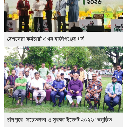
দেশসেরা কর্মচারী এখন হাজীগঞ্জের গর্ব
চাঁদপুরে ‘সচেতনতা ও সুরক্ষা ইভেন্ট ২০২৬’ অনুষ্ঠিত