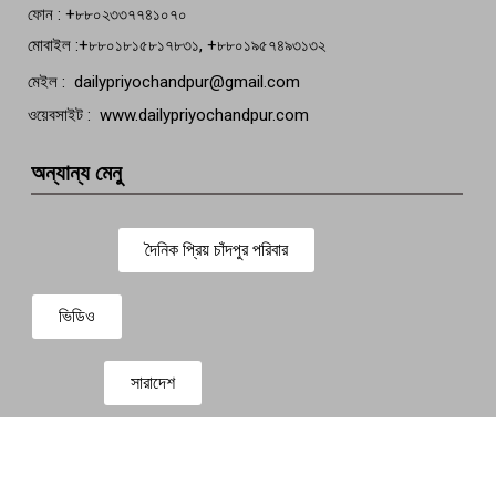
ফোন : +৮৮০২৩৩৭৭৪১০৭০
মোবাইল :+৮৮০১৮১৫৮১৭৮৩১, +৮৮০১৯৫৭৪৯৩১৩২
মেইল : dailypriyochandpur@gmail.com
ওয়েবসাইট : www.dailypriyochandpur.com
অন্যান্য মেনু
দৈনিক প্রিয় চাঁদপুর পরিবার
ভিডিও
সারাদেশ
প্রবাস সংবাদ