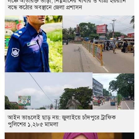
লঞ্চে অতিরিক্ত ভাড়া, নিম্নমানের খাবার ও যাত্রী হয়রানি
বন্ধে কঠোর অবস্থানে জেলা প্রশাসন
আইন ভাঙলেই ছাড় নয়: জুলাইয়ে চাঁদপুরে ট্রাফিক
পুলিশের ১,২৮৫ মামলা