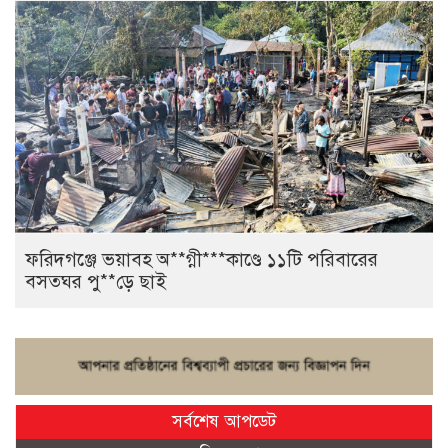
ফরিদগঞ্জে ভয়াবহ অ**গ্নী***কাণ্ডে ১১টি পরিবারের
বসতঘর পু**ড়ে ছাই
সর্বশেষ আপডেট