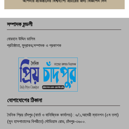
ফরিদগঞ্জে চুরির আতঙ্ক: এক সপ্তাহে ২০টির
বেশি ঘটনা, নিরাপত্তাহীনতায় জনজীবন
সম্পাদক মন্ডলী
চাঁদপুর ডিবির জালে বাঘ শাহজাহান
বোরহান উদ্দিন ডালিম
প্রতিষ্ঠাতা, মুদ্রাকর,সম্পাদক ও প্রকাশক
দেশসেরা কর্মচারী এখন হাজীগঞ্জের গর্ব
পচা দুর্গন্ধে ৯৯৯-এ ফোন, ফরিদগঞ্জে
তরুণের অর্ধগলিত লাশ উদ্ধার
মতলব প্রেসক্লাবের সদস্য সোবহান ফারুক
যোগাযোগের ঠিকানা
বেঁচে নেই, বিভিন্ন সংগঠনের শোক
দৈনিক প্রিয় চাঁদপুর (বার্তা ও বানিজ্যিক কার্যালয়) : ৬/১,আমেরী ম্যানশন (৫ম তলা)
(মুন হাসপাতালের বিপরীতে) স্টেডিয়াম রোড, চাঁদপুর-৩৬০০.