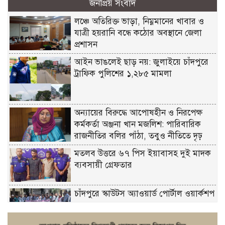
জনপ্রিয় সংবাদ
লঞ্চে অতিরিক্ত ভাড়া, নিম্নমানের খাবার ও
যাত্রী হয়রানি বন্ধে কঠোর অবস্থানে জেলা
প্রশাসন
আইন ভাঙলেই ছাড় নয়: জুলাইয়ে চাঁদপুরে
ট্রাফিক পুলিশের ১,২৮৫ মামলা
অন্যায়ের বিরুদ্ধে আপোষহীন ও নিরপেক্ষ
কর্মকর্তা অঞ্জনা খান মজলিশ: পারিবারিক
রাজনীতির বলির পাঁঠা, তবুও নীতিতে দৃঢ়
মতলব উত্তরে ৬৭ পিস ইয়াবাসহ দুই মাদক
ব্যবসায়ী গ্রেফতার
চাঁদপুরে স্কাউটস অ্যাওয়ার্ড পোর্টাল ওয়ার্কশপ