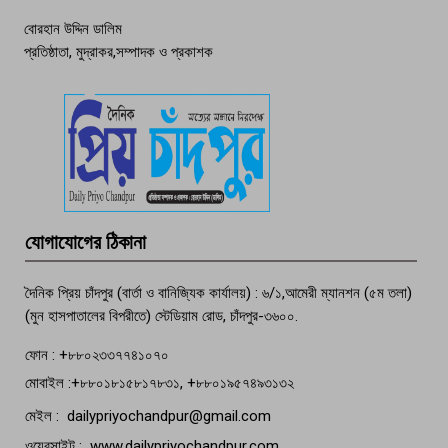
বোরহান উদ্দিন ডালিম
প্রতিষ্ঠাতা, মুদ্রাকর,সম্পাদক ও প্রকাশক
দেশসেরা কর্মচারী এখন হাজীগঞ্জের গর্ব
পচা দুর্গন্ধে ৯৯৯-এ ফোন, ফরিদগঞ্জে
তরুণের অর্ধগলিত লাশ উদ্ধার
মতলব প্রেসক্লাবের সদস্য সোবহান ফারুক
যোগাযোগের ঠিকানা
বেঁচে নেই, বিভিন্ন সংগঠনের শোক
দৈনিক প্রিয় চাঁদপুর (বার্তা ও বানিজ্যিক কার্যালয়) : ৬/১,আমেরী ম্যানশন (৫ম তলা)
(মুন হাসপাতালের বিপরীতে) স্টেডিয়াম রোড, চাঁদপুর-৩৬০০.
ফোন : +৮৮০২৩৩৭৭৪১০৭০
মোবাইল :+৮৮০১৮১৫৮১৭৮৩১, +৮৮০১৯৫৭৪৯৩১৩২
মেইল : dailypriyochandpur@gmail.com
ওয়েবসাইট : www.dailypriyochandpur.com