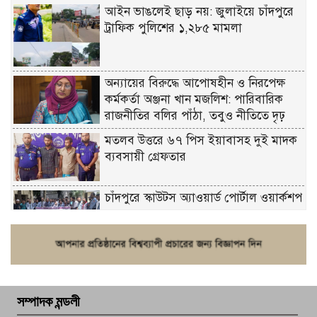
আইন ভাঙলেই ছাড় নয়: জুলাইয়ে চাঁদপুরে
ট্রাফিক পুলিশের ১,২৮৫ মামলা
অন্যায়ের বিরুদ্ধে আপোষহীন ও নিরপেক্ষ
কর্মকর্তা অঞ্জনা খান মজলিশ: পারিবারিক
রাজনীতির বলির পাঁঠা, তবুও নীতিতে দৃঢ়
মতলব উত্তরে ৬৭ পিস ইয়াবাসহ দুই মাদক
ব্যবসায়ী গ্রেফতার
চাঁদপুরে স্কাউটস অ্যাওয়ার্ড পোর্টাল ওয়ার্কশপ
ফরিদগঞ্জে চুরির আতঙ্ক: এক সপ্তাহে ২০টির
বেশি ঘটনা, নিরাপত্তাহীনতায় জনজীবন
সম্পাদক মন্ডলী
চাঁদপুর ডিবির জালে বাঘ শাহজাহান