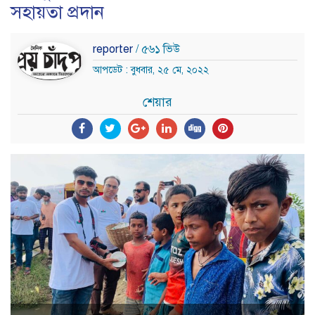
সহায়তা প্রদান
reporter
/ ৫৬১ ভিউ
আপডেট : বুধবার, ২৫ মে, ২০২২
শেয়ার