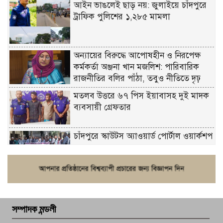
আইন ভাঙলেই ছাড় নয়: জুলাইয়ে চাঁদপুরে
ট্রাফিক পুলিশের ১,২৮৫ মামলা
অন্যায়ের বিরুদ্ধে আপোষহীন ও নিরপেক্ষ
কর্মকর্তা অঞ্জনা খান মজলিশ: পারিবারিক
রাজনীতির বলির পাঁঠা, তবুও নীতিতে দৃঢ়
মতলব উত্তরে ৬৭ পিস ইয়াবাসহ দুই মাদক
ব্যবসায়ী গ্রেফতার
চাঁদপুরে স্কাউটস অ্যাওয়ার্ড পোর্টাল ওয়ার্কশপ
ফরিদগঞ্জে চুরির আতঙ্ক: এক সপ্তাহে ২০টির
বেশি ঘটনা, নিরাপত্তাহীনতায় জনজীবন
সম্পাদক মন্ডলী
চাঁদপুর ডিবির জালে বাঘ শাহজাহান