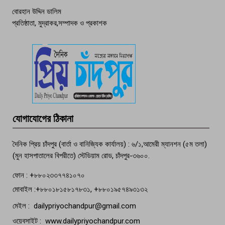
বোরহান উদ্দিন ডালিম
প্রতিষ্ঠাতা, মুদ্রাকর,সম্পাদক ও প্রকাশক
দেশসেরা কর্মচারী এখন হাজীগঞ্জের গর্ব
পচা দুর্গন্ধে ৯৯৯-এ ফোন, ফরিদগঞ্জে
তরুণের অর্ধগলিত লাশ উদ্ধার
মতলব প্রেসক্লাবের সদস্য সোবহান ফারুক
যোগাযোগের ঠিকানা
বেঁচে নেই, বিভিন্ন সংগঠনের শোক
দৈনিক প্রিয় চাঁদপুর (বার্তা ও বানিজ্যিক কার্যালয়) : ৬/১,আমেরী ম্যানশন (৫ম তলা)
(মুন হাসপাতালের বিপরীতে) স্টেডিয়াম রোড, চাঁদপুর-৩৬০০.
ফোন : +৮৮০২৩৩৭৭৪১০৭০
মোবাইল :+৮৮০১৮১৫৮১৭৮৩১, +৮৮০১৯৫৭৪৯৩১৩২
মেইল : dailypriyochandpur@gmail.com
ওয়েবসাইট : www.dailypriyochandpur.com