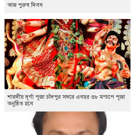
আজ পুরুষ দিবস
শারদীয় দূর্গা পূজা চাঁদপুর সদরে এবছর ৩৮ মন্ডপে পূজা
অনুষ্ঠিত হবে