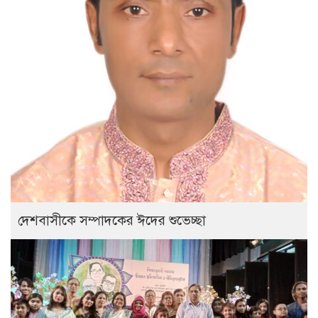
দেশবাসীকে সম্পাদকের ঈদের শুভেচ্ছা