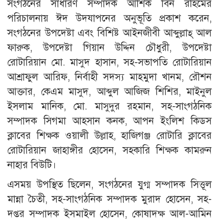
সংগঠনের সাধারণ সম্পাদক আশিক বিন রহিমের
পরিচালনায় ঈদ উদযাপনের অনুভূতি প্রকাশ করেন,
সংগঠনের উপদেষ্টা এবং বিশিষ্ট আইনজীবী আব্দুল্লাহ্ আল
ফারুক, উপদেষ্টা গিয়ান উদ্দিন চৌধুরী, উপদেষ্টা
রোটারিয়ান মো. মাসুদ হাসান, সহ-সভাপতি রোটারিয়ান
আশ্রাফুল আরিফ, নির্বাহী সদস্য মাহমুদা খানম, রৌশন
আক্তার, কেএম মাসুদ, আব্দুল আজিজ শিশির, মাইনুল
ইসলাম মানিক, মো. মাসুদুর রহমান, সহ-সাংগঠনিক
সম্পাদক সিগমা আহসান কনক, আপন ইংলিশ কিডস
ক্লাবের শিক্ষক ওয়ালী উল্লাহ, হাজিগঞ্জ রোটারি ক্লাবের
রোটারিয়ান জাহাঙ্গীর হোসেন, সহকারি শিক্ষক কামরুন
নাহার বিউটি।
এসময় উপস্থিত ছিলেন, সংগঠনের যুগ্ম সম্পাদক সিত্তূল
মান্না চৈতী, সহ-সাংগঠনিক সম্পাদক মুরাদ হোসেন, সহ-
দপ্তর সম্পাদক ইসমাইল হোসেন, কোষাদক্ষ আল-আমিন