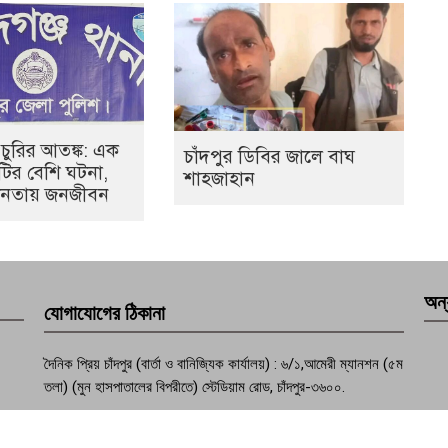
 চুরির আতঙ্ক: এক
চাঁদপুর ডিবির জালে বাঘ
০টির বেশি ঘটনা,
শাহজাহান
হীনতায় জনজীবন
অন্
যোগাযোগের ঠিকানা
দৈনিক প্রিয় চাঁদপুর (বার্তা ও বানিজ্যিক কার্যালয়) : ৬/১,আমেরী ম্যানশন (৫ম
তলা) (মুন হাসপাতালের বিপরীতে) স্টেডিয়াম রোড, চাঁদপুর-৩৬০০.
ফোন : +৮৮০২৩৩৭৭৪১০৭০