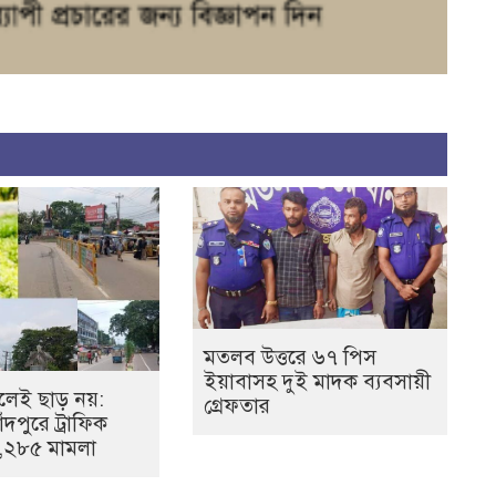
মতলব উত্তরে ৬৭ পিস
ইয়াবাসহ দুই মাদক ব্যবসায়ী
েই ছাড় নয়:
গ্রেফতার
ঁদপুরে ট্রাফিক
১,২৮৫ মামলা