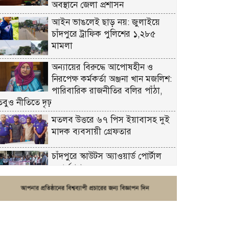
অবস্থানে জেলা প্রশাসন
আইন ভাঙলেই ছাড় নয়: জুলাইয়ে
চাঁদপুরে ট্রাফিক পুলিশের ১,২৮৫
মামলা
অন্যায়ের বিরুদ্ধে আপোষহীন ও
নিরপেক্ষ কর্মকর্তা অঞ্জনা খান মজলিশ:
পারিবারিক রাজনীতির বলির পাঁঠা,
তবুও নীতিতে দৃঢ়
মতলব উত্তরে ৬৭ পিস ইয়াবাসহ দুই
মাদক ব্যবসায়ী গ্রেফতার
চাঁদপুরে স্কাউটস অ্যাওয়ার্ড পোর্টাল
ওয়ার্কশপ
ফরিদগঞ্জে চুরির আতঙ্ক: এক সপ্তাহে
২০টির বেশি ঘটনা, নিরাপত্তাহীনতায়
জনজীবন