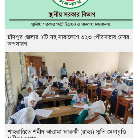
চাঁদপুর জেলার ৭টি সহ সারাদেশে ৩২৩ পৌরসভার মেয়র
অপসারণ
শাহরাস্তিতে শহীদ আল্লামা ফারুকী (রাহঃ) স্মৃতি মেধাবৃত্তি