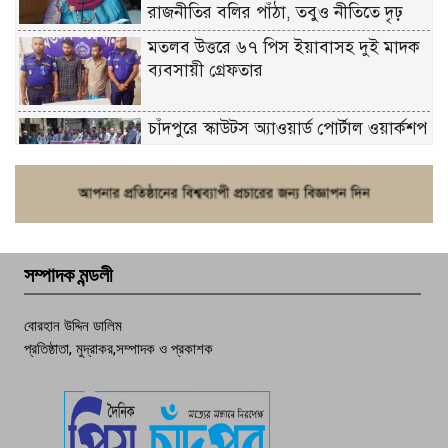
রাজনীতির বলির পাঁঠা, তবুও নীতিতে দৃঢ়
মতলব উত্তরে ৬৭ পিস ইয়াবাসহ দুই মাদক
ব্যবসায়ী গ্রেফতার
চাঁদপুরে স্কাউটস অ্যাওয়ার্ড পোর্টাল ওয়ার্কশপ
ফরিদগঞ্জে চুরির আতঙ্ক: এক সপ্তাহে ২০টির
বেশি ঘটনা, নিরাপত্তাহীনতায় জনজীবন
সম্পাদক মন্ডলী
চাঁদপুর ডিবির জালে বাঘ শাহজাহান
বোরহান উদ্দিন ডালিম
প্রতিষ্ঠাতা, মুদ্রাকর,সম্পাদক ও প্রকাশক
দেশসেরা কর্মচারী এখন হাজীগঞ্জের গর্ব
পচা দুর্গন্ধে ৯৯৯-এ ফোন, ফরিদগঞ্জে