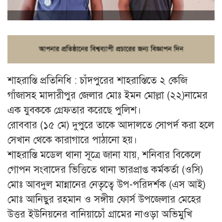
শাহরাস্তি প্রতিনিধি : চাঁদপুরের শাহরাস্তিতে ২ কেজি
গাঁজাসহ মাদারীপুর জেলার মোঃ ইমন মোল্লা (২২)নামের
এক যুবককে গ্রেফতার করেছে পুলিশ।
রোববার (১৫ মে) দুপুরে তাকে আদালতে সোপর্দ করা হলে
সেখান থেকে কারাগারে পাঠানো হয়।
শাহরাস্তি মডেল থানা সূত্রে জানা যায়, শনিবার বিকেলে
গোপন সংবাদের ভিত্তিতে থানা ভারপ্রাপ্ত কর্মকর্তা (ওসি)
মোঃ আবদুল মান্নানের নেতৃত্বে উপ-পরিদর্শক (এস আই)
মোঃ আনিছুর রহমান ও সঙ্গীয় ফোর্স উপজেলার মেহের
উত্তর ইউনিয়নের বানিয়াচোঁ গ্রামের নাওড়া অভিমুখি