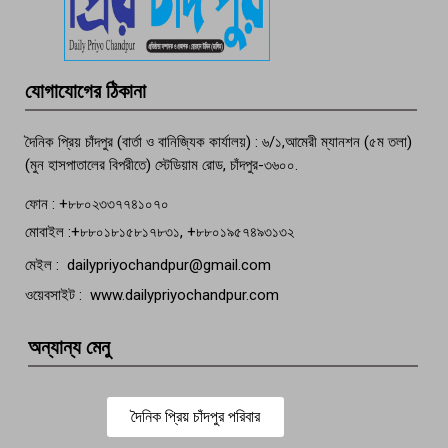
তরুণের অর্ধগলিত লাশ উদ্ধার
মতলব প্রেসক্লাবের সদস্য সোবহান ফারুক
যোগাযোগের ঠিকানা
বেঁচে নেই, বিভিন্ন সংগঠনের শোক
দৈনিক প্রিয় চাঁদপুর (বার্তা ও বানিজ্যিক কার্যালয়) : ৬/১,আমেরী ম্যানশন (৫ম তলা)
(মুন হাসপাতালের বিপরীতে) স্টেডিয়াম রোড, চাঁদপুর-৩৬০০.
ফোন : +৮৮০২৩৩৭৭৪১০৭০
মোবাইল :+৮৮০১৮১৫৮১৭৮৩১, +৮৮০১৯৫৭৪৯৩১৩২
মেইল : dailypriyochandpur@gmail.com
ওয়েবসাইট : www.dailypriyochandpur.com
অন্যান্য মেনু
দৈনিক প্রিয় চাঁদপুর পরিবার