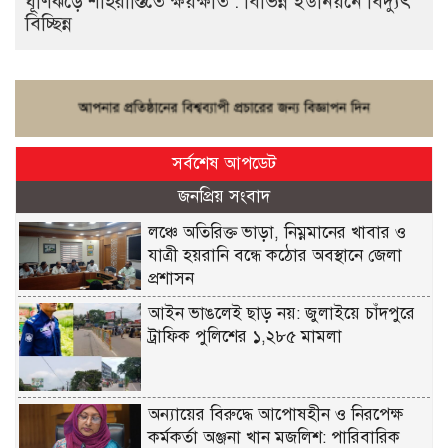
ঘূর্ণিঝড়ে শাহরাস্তিতে ক্ষয়ক্ষতি : বিভিন্ন ইউনিয়নে বিদ্যুৎ
বিচ্ছিন্ন
সর্বশেষ আপডেট
জনপ্রিয় সংবাদ
লঞ্চে অতিরিক্ত ভাড়া, নিম্নমানের খাবার ও
যাত্রী হয়রানি বন্ধে কঠোর অবস্থানে জেলা
প্রশাসন
আইন ভাঙলেই ছাড় নয়: জুলাইয়ে চাঁদপুরে
ট্রাফিক পুলিশের ১,২৮৫ মামলা
অন্যায়ের বিরুদ্ধে আপোষহীন ও নিরপেক্ষ
কর্মকর্তা অঞ্জনা খান মজলিশ: পারিবারিক